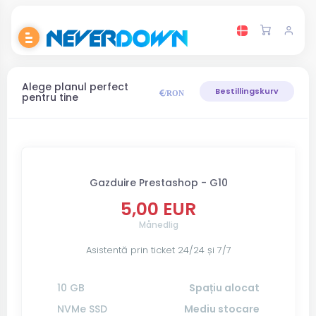
Alege planul perfect
Bestillingskurv
/RON
pentru tine
Gazduire Prestashop - G10
5,00 EUR
Månedlig
Asistentă prin ticket 24/24 și 7/7
10 GB
Spațiu alocat
NVMe SSD
Mediu stocare