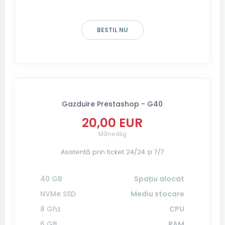
BESTIL NU
Gazduire Prestashop - G40
20,00 EUR
Månedlig
Asistentă prin ticket 24/24 și 7/7
40 GB
Spațiu alocat
NVMe SSD
Mediu stocare
8 Ghz
CPU
6 GB
RAM