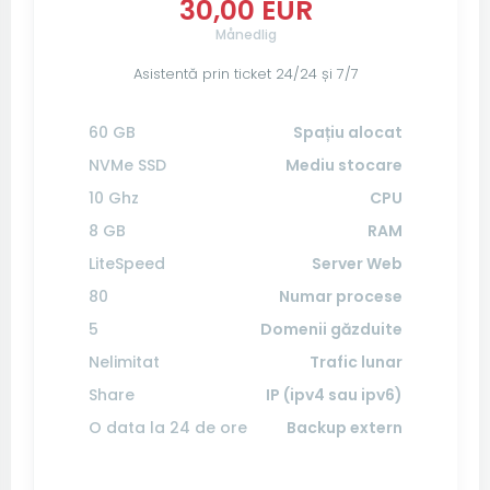
30,00 EUR
Månedlig
Asistentă prin ticket 24/24 și 7/7
60 GB
Spațiu alocat
NVMe SSD
Mediu stocare
10 Ghz
CPU
8 GB
RAM
LiteSpeed
Server Web
80
Numar procese
5
Domenii găzduite
Nelimitat
Trafic lunar
Share
IP (ipv4 sau ipv6)
O data la 24 de ore
Backup extern