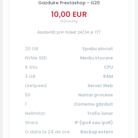
Gazduire Prestashop - G20
10,00 EUR
Månedlig
Asistentă prin ticket 24/24 și 7/7
20 GB
Spațiu alocat
NVMe SSD
Mediu stocare
6 Ghz
CPU
3 GB
RAM
LiteSpeed
Server Web
50
Numar procese
1
Domeniu găzduit
Nelimitat
Trafic lunar
Share
IP (ipv4 sau ipv6)
O data la 24 de ore
Backup extern