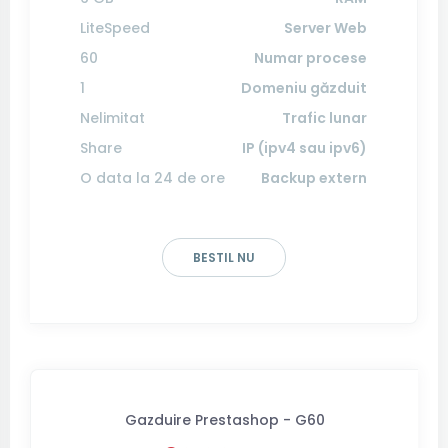
LiteSpeed
Server Web
60
Numar procese
1
Domeniu găzduit
Nelimitat
Trafic lunar
Share
IP (ipv4 sau ipv6)
O data la 24 de ore
Backup extern
BESTIL NU
Gazduire Prestashop - G60