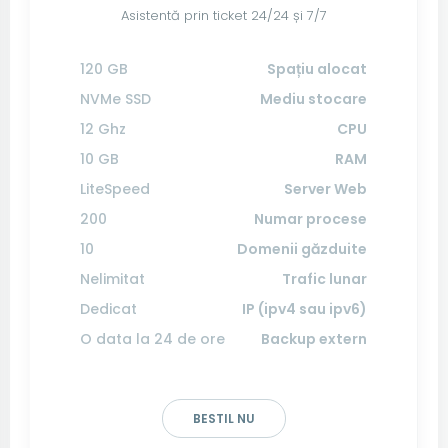
Asistentă prin ticket 24/24 și 7/7
120 GB
Spațiu alocat
NVMe SSD
Mediu stocare
12 Ghz
CPU
10 GB
RAM
LiteSpeed
Server Web
200
Numar procese
10
Domenii găzduite
Nelimitat
Trafic lunar
Dedicat
IP (ipv4 sau ipv6)
O data la 24 de ore
Backup extern
BESTIL NU