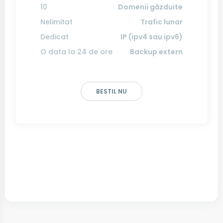
10
Domenii găzduite
Nelimitat
Trafic lunar
Dedicat
IP (ipv4 sau ipv6)
O data la 24 de ore
Backup extern
BESTIL NU