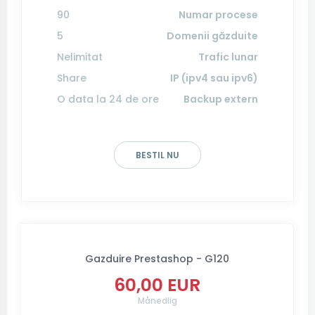
90
Numar procese
5
Domenii găzduite
Nelimitat
Trafic lunar
Share
IP (ipv4 sau ipv6)
O data la 24 de ore
Backup extern
BESTIL NU
Gazduire Prestashop - G120
60,00 EUR
Månedlig