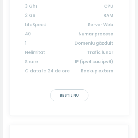
3 Ghz
CPU
2 GB
RAM
LiteSpeed
Server Web
40
Numar procese
1
Domeniu găzduit
Nelimitat
Trafic lunar
Share
IP (ipv4 sau ipv6)
O data la 24 de ore
Backup extern
BESTIL NU